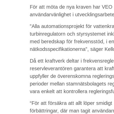
För att möta de nya kraven har VEO 
användarvänlighet i utvecklingsarbete
”Alla automationsprojekt för vattenkra
turbinregulatorn och styrsystemet in
med beredskap för frekvensstöd, i e
nätkodsspecifikationerna”, säger Kell
Då ett kraftverk deltar i frekvensre
reservleverantören garantera att kraf
uppfyller de överenskomna reglering
perioder mellan stamnätsbolagets reg
vara enkelt att kontrollera reglerings
“För att försäkra att allt löper smidig
förbättringar, där man tagit använda