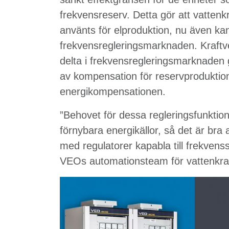
frekvensreserv. Detta gör att vattenk
använts för elproduktion, nu även kan
frekvensregleringsmarknaden. Kraftve
delta i frekvensregleringsmarknaden
av kompensation för reservproduktion i 
energikompensationen.
”Behovet för dessa regleringsfunktione
förnybara energikällor, så det är bra
med regulatorer kapabla till frekvens
VEOs automationsteam för vattenkraf