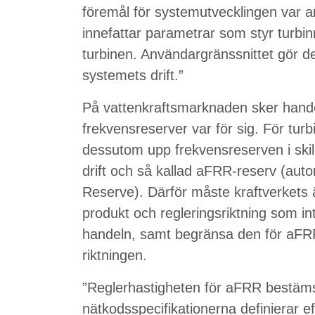
föremål för systemutvecklingen var 
innefattar parametrar som styr turbin
turbinen. Användargränssnittet gör det
systemets drift.”
På vattenkraftsmarknaden sker hand
frekvensreserver var för sig. För tur
dessutom upp frekvensreserven i skild
drift och så kallad aFRR-reserv (aut
Reserve). Därför måste kraftverkets
produkt och regleringsriktning som in
handeln, samt begränsa den för aFRR
riktningen.
”Reglerhastigheten för aFRR bestäm
nätkodsspecifikationerna definierar e