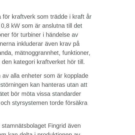
för kraftverk som trädde i kraft år
 0,8 kW som är anslutna till det
ner för turbiner i händelse av
onerna inkluderar även krav på
anda, mätnoggrannhet, funktioner,
den kategori kraftverket hör till.
n av alla enheter som är kopplade
t störningen kan hanteras utan att
nätet bör möta vissa standarder
- och styrsystemen torde försäkra
a stamnätsbolaget Fingrid även
om kan delta i produktionen av