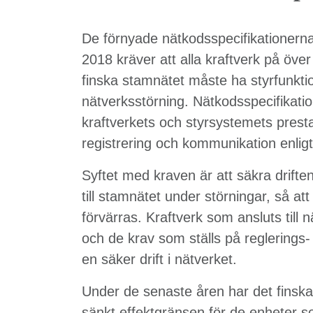
De förnyade nätkodsspecifikationerna 
2018 kräver att alla kraftverk på över
finska stamnätet måste ha styrfunktio
nätverksstörning. Nätkodsspecifikati
kraftverkets och styrsystemets prest
registrering och kommunikation enligt 
Syftet med kraven är att säkra drifte
till stamnätet under störningar, så at
förvärras. Kraftverk som ansluts till 
och de krav som ställs på reglerings
en säker drift i nätverket.
Under de senaste åren har det finsk
sänkt effektgränsen för de enheter s