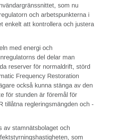
användargränssnittet, som nu
regulatorn och arbetspunkterna i
 enkelt att kontrollera och justera
eln med energi och
binregulatorns del delar man
a reserver för normaldrift, störd
omatic Frequency Restoration
 ägare också kunna stänga av den
te för stunden är föremål för
 tillåtna regleringsmängden och -
s av stamnätsbolaget och
ffektstyrningshastigheten, som