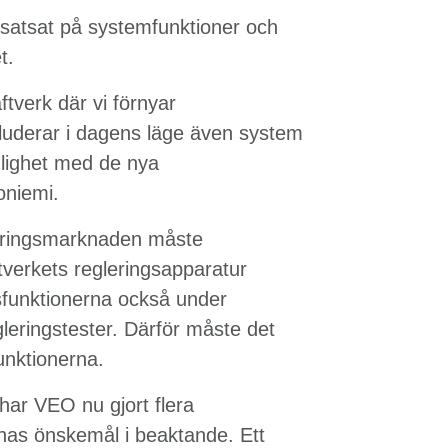
satsat på systemfunktioner och
t.
ftverk där vi förnyar
kluderar i dagens läge även system
nlighet med de nya
oniemi.
gleringsmarknaden måste
tverkets regleringsapparatur
sfunktionerna också under
leringstester. Därför måste det
funktionerna.
t har VEO nu gjort flera
rnas önskemål i beaktande. Ett