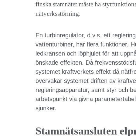
finska stamnätet måste ha styrfunktione
nätverksstörning.
En turbinregulator, d.v.s. ett regleri
vattenturbiner, har flera funktioner. 
ledkransen och löphjulet för att upp
önskade effekten. Då frekvensstödsfu
systemet kraftverkets effekt då nät
övervakar systemet driften av kraftv
regleringsapparatur, samt styr och b
arbetspunkt via givna parametertabell
sjunker.
Stamnätsansluten elp