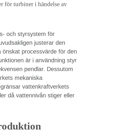
r för turbiner i händelse av
ngs- och styrsystem för
Huvudsakligen justerar den
nå önskat processvärde för den
nktionen är i användning styr
frekvensen pendlar. Dessutom
erkets mekaniska
egränsar vattenkraftverkets
er då vattennivån stiger eller
roduktion