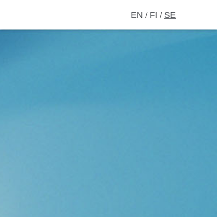
EN
FI
SE