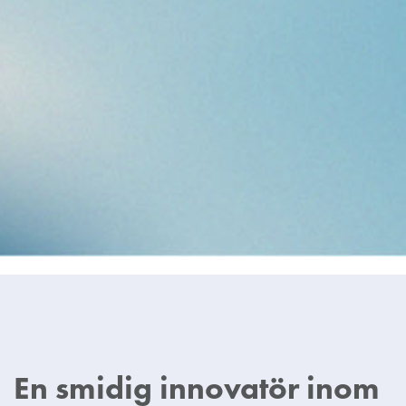
ETT JOBB SOM FÅR DIG ATT
TÄNKA NYTT
På VEO formar du framtidens energi i ett
team som stöder dig och hjälper dig att växa.
SE LEDIGA TJÄNSTER
En smidig innovatör inom