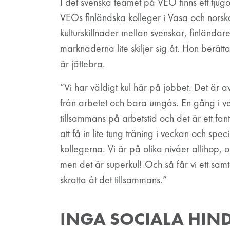
I det svenska teamet på VEO finns ett tju
VEOs finländska kolleger i Vasa och norska
kulturskillnader mellan svenskar, finländare
marknaderna lite skiljer sig åt. Hon berät
är jättebra.
”Vi har väldigt kul här på jobbet. Det är 
från arbetet och bara umgås. En gång i vec
tillsammans på arbetstid och det är ett fantas
att få in lite tung träning i veckan och spe
kollegerna. Vi är på olika nivåer allihop, 
men det är superkul! Och så får vi ett sa
skratta åt det tillsammans.”
INGA SOCIALA HIND