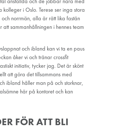
gotal anställda och de jobbar nära med
 kolleger i Oslo. Terese ser inga stora
 och norrmän, alla är rätt lika fastän
tar att sammanhållningen i hennes team
avslappnat och ibland kan vi ta en paus
kan åker vi och tränar crossfit
tiskt initiativ, tycker jag. Det är skönt
ciellt att göra det tillsammans med
och ibland håller man på och storknar,
mtalsämne här på kontoret och kan
ER FÖR ATT BLI