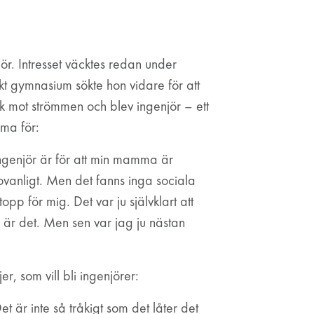
enjör. Intresset väcktes redan under
skt gymnasium sökte hon vidare för att
ick mot strömmen och blev ingenjör – ett
ma för:
i ingenjör är för att min mamma är
ovanligt. Men det fanns inga sociala
pp för mig. Det var ju självklart att
är det. Men sen var jag ju nästan
er, som vill bli ingenjörer:
et är inte så tråkigt som det låter det