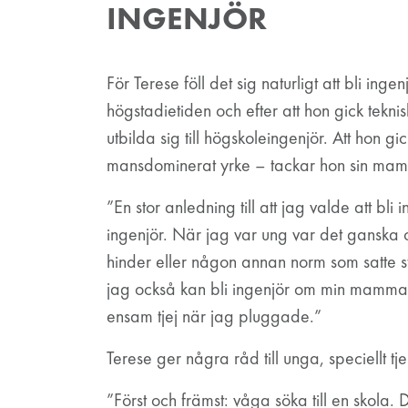
INGENJÖR
För Terese föll det sig naturligt att bli ing
högstadietiden och efter att hon gick tekni
utbilda sig till högskoleingenjör. Att hon g
mansdominerat yrke – tackar hon sin mam
”En stor anledning till att jag valde att bl
ingenjör. När jag var ung var det ganska 
hinder eller någon annan norm som satte sto
jag också kan bli ingenjör om min mamma 
ensam tjej när jag pluggade.”
Terese ger några råd till unga, speciellt tjej
”Först och främst: våga söka till en skola. D