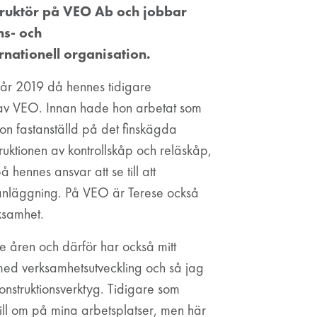
truktör på VEO Ab och jobbar
ns- och
rnationell organisation.
 år 2019 då hennes tidigare
av VEO. Innan hade hon arbetat som
hon fastanställd på det finskägda
struktionen av kontrollskåp och reläskåp,
 hennes ansvar att se till att
anläggning. På VEO är Terese också
ksamhet.
e åren och därför har också mitt
med verksamhetsutveckling och så jag
nstruktionsverktyg. Tidigare som
till om på mina arbetsplatser, men här