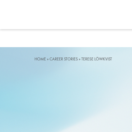
TERESE LÖWK
HOME
»
CAREER STORIES
»
TERESE LÖWKVIST